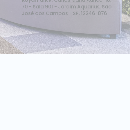
Royal Park
R. Carlos Maria Auricchio,
70 - Sala 901 - Jardim Aquarius, São
José dos Campos - SP, 12246-876