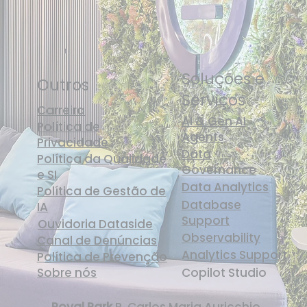
Soluções e
Outros
Serviços
Carreira
AI & Gen AI
Política de
Agents
Privacidade
Data
Política da Qualidade
Governance
e SI
Data Analytics
Política de Gestão de
Database
IA
Support
Ouvidoria Dataside
Observability
Canal de Denúncias
Analytics Support
Política de Prevenção
Sobre nós
Copilot Studio