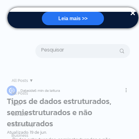
Leia mais >>
All Posts
Dataside
6 min de leitura
All Posts
Tipos de dados estruturados,
News
semiestruturados e não
Use case
estruturados
Community
Atualizado:
19 de jun.
Business