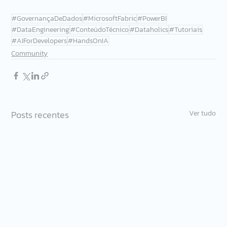
#GovernançaDeDados
#MicrosoftFabric
#PowerBI
#DataEngineering
#ConteúdoTécnico
#Dataholics
#Tutoriais
#AIForDevelopers
#HandsOnIA
Community
Posts recentes
Ver tudo