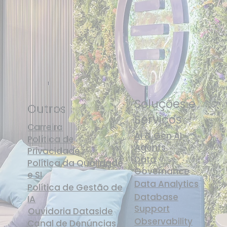
Soluções e
Outros
Serviços
Carreira
AI & Gen AI
Política de
Agents
Privacidade
Data
Política da Qualidade
Governance
e SI
Data Analytics
Política de Gestão de
Database
IA
Support
Ouvidoria Dataside
Observability
Canal de Denúncias