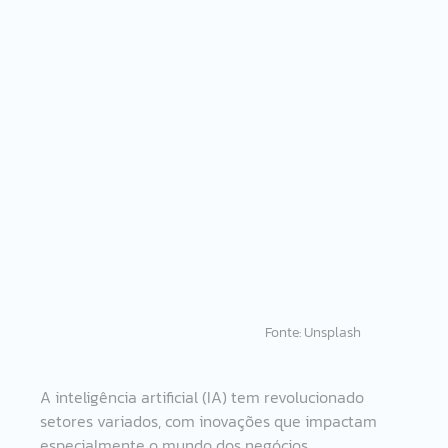
                                                           Fonte: Unsplash
A inteligência artificial (IA) tem revolucionado 
setores variados, com inovações que impactam 
especialmente o mundo dos negócios. 