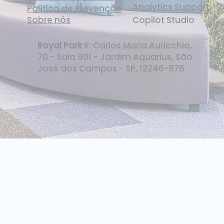
Analytics Support
Política de Prevenção
Sobre nós
Copilot Studio
Royal Park
R. Carlos Maria Auricchio,
70 - Sala 901 - Jardim Aquarius, São
José dos Campos - SP, 12246-876