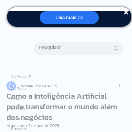
Leia mais >>
All Posts
Dataside
5 min de leitura
All Posts
Como a Inteligência Artificial
News
pode transformar o mundo além
Use case
dos negócios
Community
Atualizado:
3 de nov. de 2025
Business