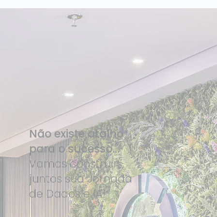
ISG Provider Lens Databricks Brasil 2026:
Dataside é líder nos dois quadrantes
avaliados
Não existe atalho
para o sucesso...
Vamos construir
juntos sua Jornada
de Dados e IA!