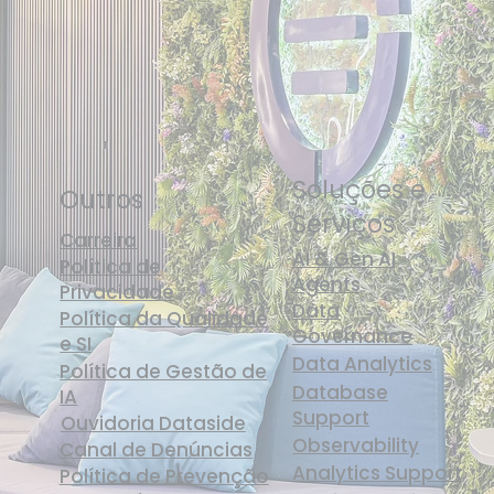
Soluções e
Outros
Serviços
Carreira
AI & Gen AI
Política de
Agents
Privacidade
Data
Política da Qualidade
Governance
e SI
Data Analytics
Política de Gestão de
Database
IA
Support
Ouvidoria Dataside
Observability
Canal de Denúncias
Analytics Support
Política de Prevenção