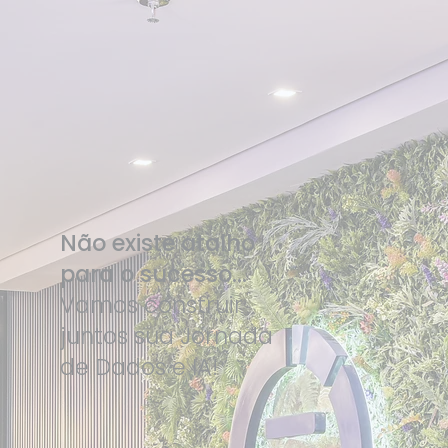
Dataside é líder nos dois quadrantes
avaliados
Não existe atalho
para o sucesso...
Vamos construir
juntos sua Jornada
de Dados e IA!