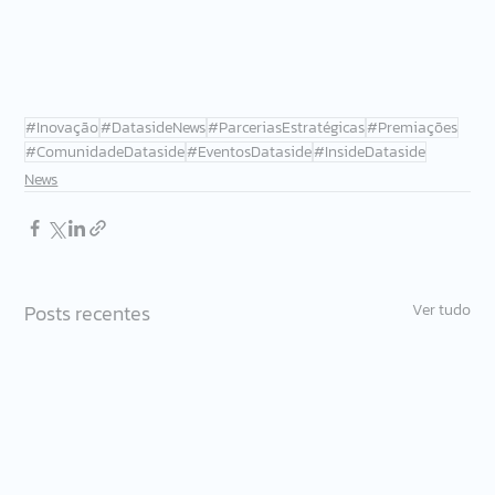
#Inovação
#DatasideNews
#ParceriasEstratégicas
#Premiações
#ComunidadeDataside
#EventosDataside
#InsideDataside
News
Posts recentes
Ver tudo