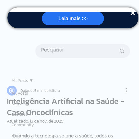
Leia mais >>
All Posts
Dataside
5 min de leitura
All Posts
Inteligência Artificial na Saúde -
News
Case Oncoclínicas
Use case
Atualizado:
13 de nov. de 2025
Community
Quando a tecnologia se une a saúde, todos os 
Business