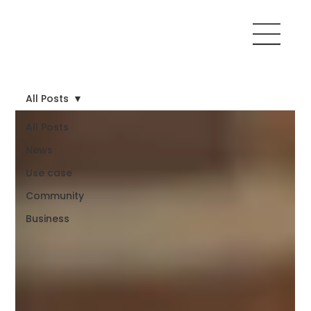
All Posts
All Posts
News
Use case
Community
Business