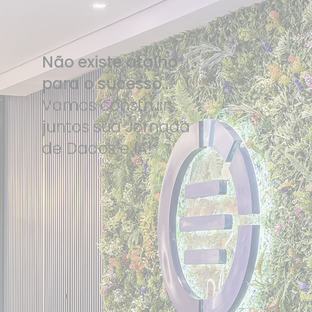
Não existe atalho
para o sucesso...
Vamos construir
juntos sua Jornada
de Dados e IA!