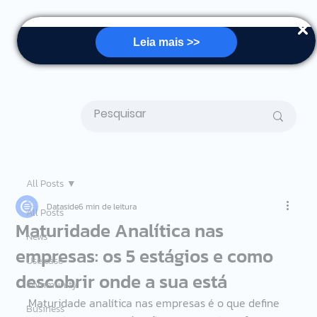
Leia mais >>
All Posts
Dataside
6 min de leitura
All Posts
Maturidade Analítica nas
News
empresas: os 5 estágios e como
Use case
descobrir onde a sua está
Community
Maturidade analítica nas empresas é o que define 
Business