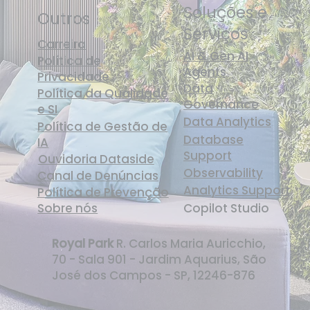
Soluções e
Outros
Serviços
Carreira
AI & Gen AI
Política de
Agents
Privacidade
Data
Política da Qualidade
Governance
e SI
Data Analytics
Política de Gestão de
Database
IA
Support
Ouvidoria Dataside
Observability
Canal de Denúncias
Analytics Support
Política de Prevenção
Sobre nós
Copilot Studio
Royal Park
R. Carlos Maria Auricchio,
70 - Sala 901 - Jardim Aquarius, São
José dos Campos - SP, 12246-876