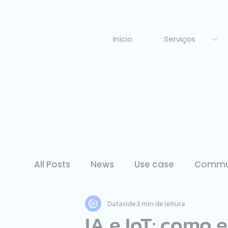
Início
Serviços
All Posts
News
Use case
Commu
Dataside
3 min de leitura
IA e IoT: como