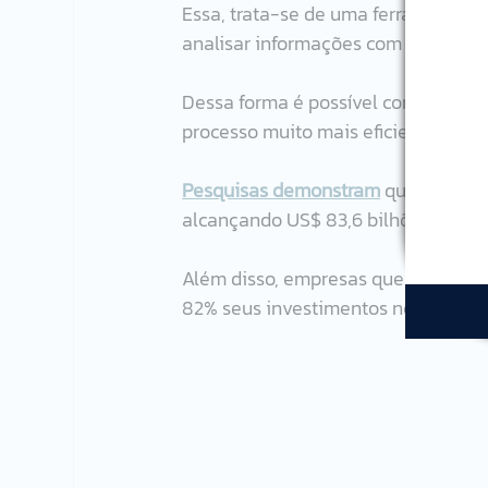
Essa, trata-se de uma ferramenta qu
analisar informações com apoio de In
Dessa forma é possível compreende
processo muito mais eficiente e co
Pesquisas demonstram
que até 2027
alcançando US$ 83,6 bilhões.
Além disso, empresas que utilizam 
82% seus investimentos no último 