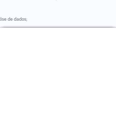
ise de dados;
sistema são os recursos 
wearable, casas inteligentes e 
rosa pode se tornar ainda melhor se combinada com uma 
ligência das Coisas, a junção da Internet das Coisas com 