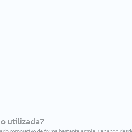
 utilizada? 
ado corporativo de forma bastante ampla, variando desd