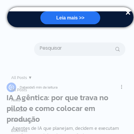
Leia mais >>
All Posts
Dataside
5 min de leitura
All Posts
IA Agêntica: por que trava no
News
piloto e como colocar em
Use case
produção
Community
Agentes de IA que planejam, decidem e executam 
Business