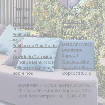
Soluções e
Outros
Serviços
Carreira
AI & Gen AI
Política de
Agents
Privacidade
Data
Política da Qualidade
Governance
e SI
Data Analytics
Política de Gestão de
Database
IA
Support
Ouvidoria Dataside
Observability
Canal de Denúncias
Analytics Support
Política de Prevenção
Sobre nós
Copilot Studio
Royal Park
R. Carlos Maria Auricchio,
70 - Sala 901 - Jardim Aquarius, São
José dos Campos - SP, 12246-876