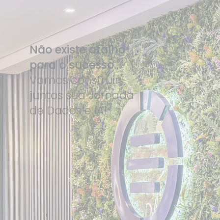
Não existe atalho
para o sucesso...
Vamos construir
juntos sua Jornada
de Dados e IA!