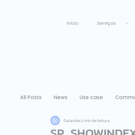
Início
Serviços
All Posts
News
Use case
Commu
Dataside
2 min de leitura
SP_SHOWINDEX