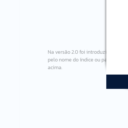
Na versão 2.0 foi introduzido tam
pelo nome do índice ou parte dele u
acima.