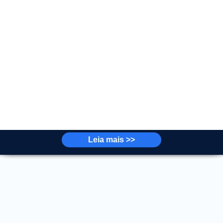
bém o parâmetro @INDEX_NAME onde você pode fazer filtr
tilizando expressões regulares assim como já citado 
Leia mais >>