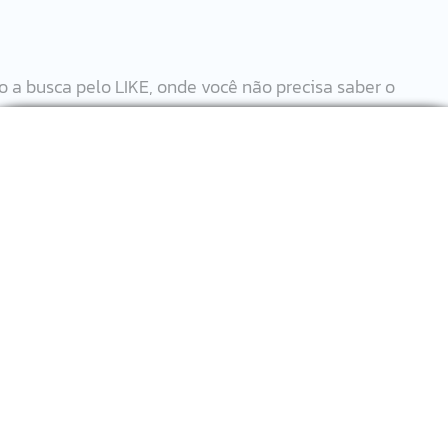
 a busca pelo LIKE, onde você não precisa saber o 
izar expressões regulares para filtrar a tabela que desej
 SQL Server 
.com/pt-br/library/ms174214.aspx