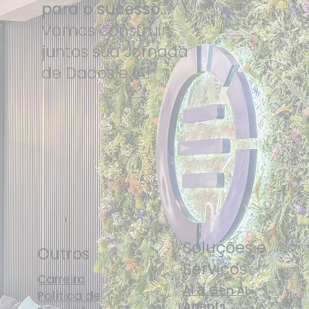
para o sucesso...
Vamos construir
juntos sua Jornada
de Dados e IA!
Soluções e
Outros
Serviços
Carreira
AI & Gen AI
Política de
Agents