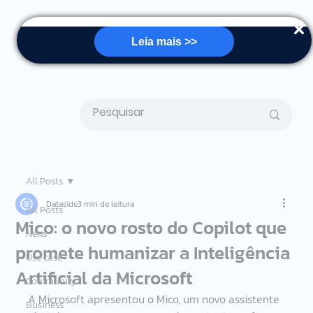
Leia mais >>
All Posts
Dataside
3 min de leitura
All Posts
Mico: o novo rosto do Copilot que
News
promete humanizar a Inteligência
Use case
Artificial da Microsoft
Community
A Microsoft apresentou o Mico, um novo assistente 
Business