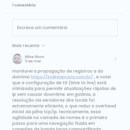
1 comentário
Escreva um comentário
Mais recente
ISG Provider Lens Databricks Brasil 2026:
Dataside é líder nos dois quadrantes
Milse Nixon
11 de mar.
avaliados
monitorei a propagação de registros a do 
domínio 
https://stakeaposta.com.br/
 , e notei 
que a configuração de ttl (time to live) está 
otimizada para permitir atualizações rápidas de 
ip sem causar downtime. em goiânia, a 
resolução via servidores dns locais foi 
extremamente eficiente, o que reduz o overhead 
inicial da pilha tcp/ip. tecnicamente, essa 
agilidade na camada de nomes é o primeiro 
passo para uma navegação fluida em 
conexões de banda larga compartilhada. 