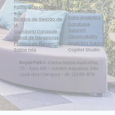
Privacidade
Data
Política da Qualidade
Governance
e SI
Data Analytics
Política de Gestão de
Database
IA
Support
Ouvidoria Dataside
Observability
Canal de Denúncias
Analytics Support
Política de Prevenção
Sobre nós
Copilot Studio
Royal Park
R. Carlos Maria Auricchio,
70 - Sala 901 - Jardim Aquarius, São
José dos Campos - SP, 12246-876