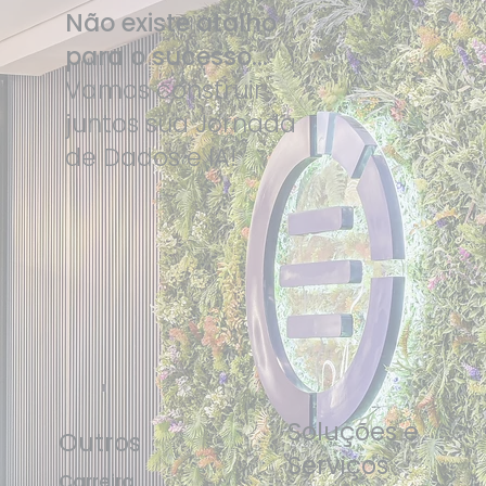
Não existe atalho
para o sucesso...
Vamos construir
juntos sua Jornada
de Dados e IA!
Soluções e
Outros
Serviços
Carreira