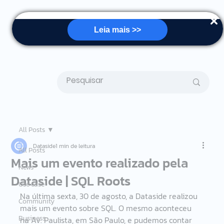
Leia mais >>
All Posts
Dataside
1 min de leitura
All Posts
Mais um evento realizado pela
News
Dataside | SQL Roots
Use case
Na última sexta, 30 de agosto, a Dataside realizou 
Community
mais um evento sobre SQL. O mesmo aconteceu 
Business
na Av. Paulista, em São Paulo, e pudemos contar 