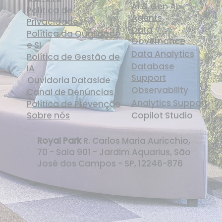
AI & Gen AI
Política de
Agents
Privacidade
Data
Política da Qualidade
Governance
e SI
Data Analytics
Política de Gestão de
Database
IA
Support
Ouvidoria Dataside
Observability
Canal de Denúncias
Analytics Support
Política de Prevenção
Sobre nós
Copilot Studio
Royal Park
R. Carlos Maria Auricchio,
70 - Sala 901 - Jardim Aquarius, São
José dos Campos - SP, 12246-876