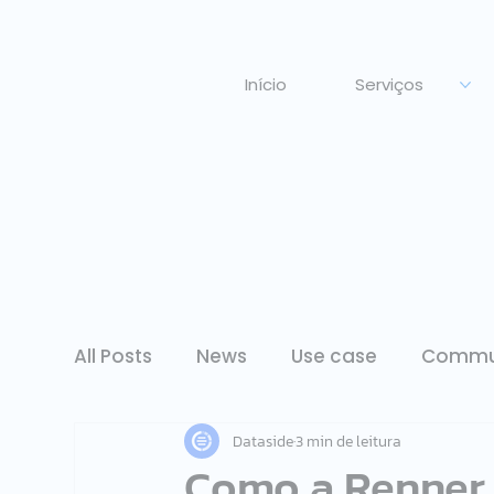
Início
Serviços
All Posts
News
Use case
Commu
Dataside
3 min de leitura
Como a Renner 