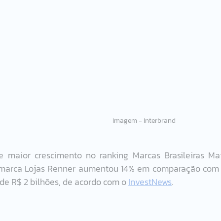
                                                                                                                                           Imagem - Interbrand    
 maior crescimento no ranking Marcas Brasileiras Mai
da marca Lojas Renner aumentou 14% em comparação com 
de R$ 2 bilhões, de acordo com o 
InvestNews
.  