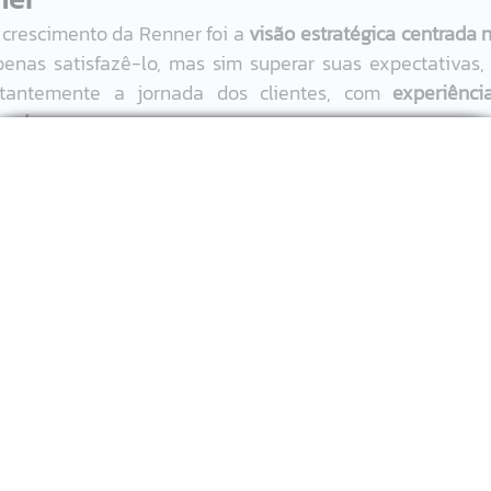
 crescimento da Renner foi a 
visão estratégica centrada n
enas satisfazê-lo, mas sim superar suas expectativas, 
stantemente a jornada dos clientes, com 
experiência
izadas
. 
o acompanhamento do comportamento dos clientes, sabe
icar oportunidades de gerar conexões, levando sempre e
 e a 
tecnologia
.  
ltado do investimento feito nos últimos anos par
nal eficiente.
 A marca entende que o futuro do varejo 
er o melhor dos dois mundos: ambiente de compra digital 
onhece as vantagens de cada um, valoriza a experiência d
 varejistas, cabe pensar em estratégias para oferecerem 
 físico ou no digital. 