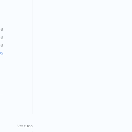
a 
a 
a 
s 
Ver tudo