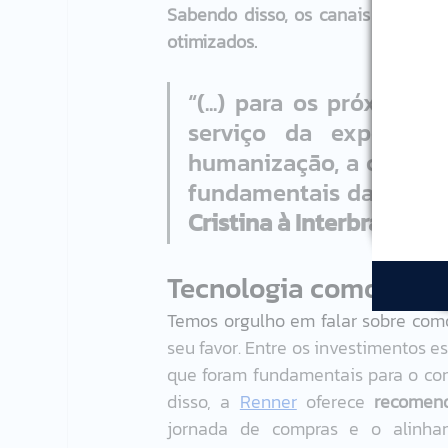
Sabendo disso, os canais digitai
otimizados. 
“(...) para os próximos
serviço da experiên
humanização, a cumplic
fundamentais da relação
Cristina à Interbrand
Tecnologia como peça
Temos orgulho em falar sobre como
seu favor. Entre os investimentos e
que foram fundamentais para o con
disso, a 
Renner
 oferece 
recomend
jornada de compras e o alinha