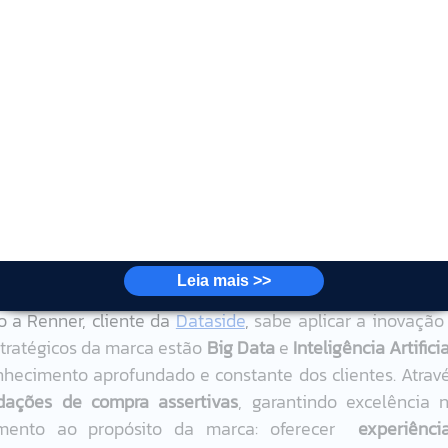
s de vendas da Renner são constantemente aumentados 
 anos, é seguir apostando na inovação a 
cia de consumo, sempre mantendo a 
idade e a sustentabilidade como pilares 
 com os nossos clientes.”, 
conclui Maria 
-chave 
Leia mais >>
 a Renner, cliente da 
Dataside
, 
sabe aplicar a inovação 
stratégicos da marca estão 
Big Data
 e 
Inteligência Artifici
hecimento aprofundado e constante dos clientes. Atravé
ações de compra assertivas
, garantindo excelência n
mento ao propósito da marca: oferecer  
experiência