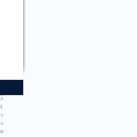
e 
a 
al
, 
s 
a 
s 