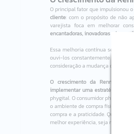
O principal fator que impulsionou o
cliente
: com o propósito de não ap
varejista foca em melhorar con
encantadoras, inovadoras e human
Essa melhoria contínua se deve a
ouvi-los constantemente e identif
consideração a mudança de hábitos
O crescimento da Renner é resu
implementar uma estratégia omnica
phygital. O consumidor phygital qu
o ambiente de compra físico. Ele c
compra e a praticidade. Quanto aos
melhor experiência, seja no ambiente