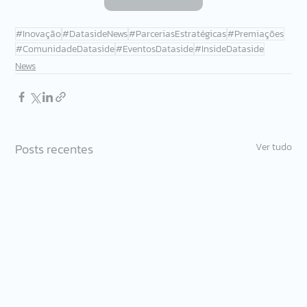
#Inovação
#DatasideNews
#ParceriasEstratégicas
#Premiações
#ComunidadeDataside
#EventosDataside
#InsideDataside
News
Posts recentes
Ver tudo