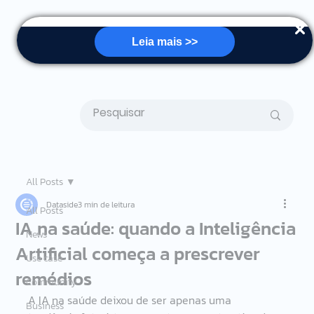
Leia mais >>
All Posts
Dataside
3 min de leitura
All Posts
IA na saúde: quando a Inteligência
News
Artificial começa a prescrever
Use case
remédios
Community
A IA na saúde deixou de ser apenas uma 
Business