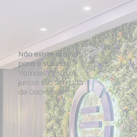
Não existe atalho
para o sucesso...
Vamos construir
juntos sua Jornada
de Dados e IA!