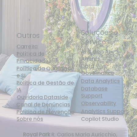
Soluções e
Outros
Serviços
Carreira
AI & Gen AI
Política de
Agents
Privacidade
Data
Política da Qualidade
Governance
e SI
Data Analytics
Política de Gestão de
Database
IA
Support
Ouvidoria Dataside
Observability
Canal de Denúncias
Analytics Support
Política de Prevenção
Sobre nós
Copilot Studio
Royal Park
R. Carlos Maria Auricchio,