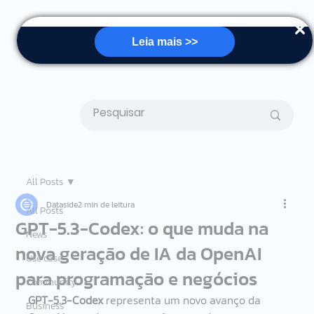
Leia mais >>
All Posts
Dataside
2 min de leitura
All Posts
GPT-5.3-Codex: o que muda na
News
nova geração de IA da OpenAI
Use case
para programação e negócios
Community
GPT-5.3-Codex
 representa um novo avanço da 
Business