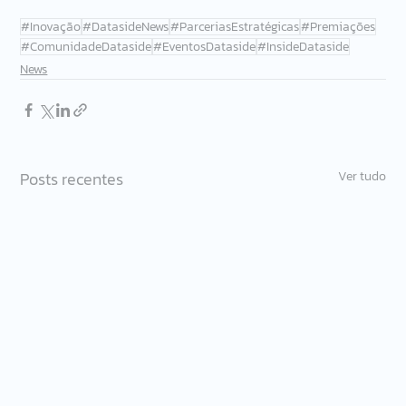
#Inovação
#DatasideNews
#ParceriasEstratégicas
#Premiações
#ComunidadeDataside
#EventosDataside
#InsideDataside
News
Posts recentes
Ver tudo