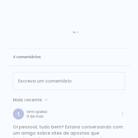
4 comentários
Escreva um comentário
Mais recente
ISG Provider Lens Databricks Brasil 2026:
Dataside é líder nos dois quadrantes
timi cpeksi
11 de mar.
avaliados
Oi pessoal, tudo bem? Estava conversando com 
um amigo sobre sites de apostas que 