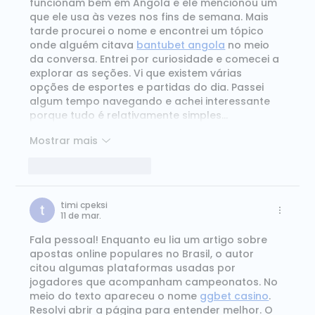
funcionam bem em Angola e ele mencionou um 
que ele usa às vezes nos fins de semana. Mais 
tarde procurei o nome e encontrei um tópico 
onde alguém citava 
bantubet angola
 no meio 
da conversa. Entrei por curiosidade e comecei a 
explorar as seções. Vi que existem várias 
opções de esportes e partidas do dia. Passei 
algum tempo navegando e achei interessante 
porque tudo é relativamente simples…
Mostrar mais
Curtir
Responder
timi cpeksi
11 de mar.
Fala pessoal! Enquanto eu lia um artigo sobre 
apostas online populares no Brasil, o autor 
citou algumas plataformas usadas por 
jogadores que acompanham campeonatos. No 
meio do texto apareceu o nome 
ggbet casino
. 
Resolvi abrir a página para entender melhor. O 