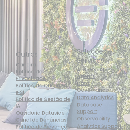
Soluções e
Outros
Serviços
Carreira
AI & Gen AI
Política de
Agents
Privacidade
Data
Política da Qualidade
Governance
e SI
Data Analytics
Política de Gestão de
Database
IA
Support
Ouvidoria Dataside
Observability
Canal de Denúncias
Analytics Support
Política de Prevenção