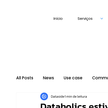
Início
Serviços
All Posts
News
Use case
Commu
Dataside
1 min de leitura
Dataholics est