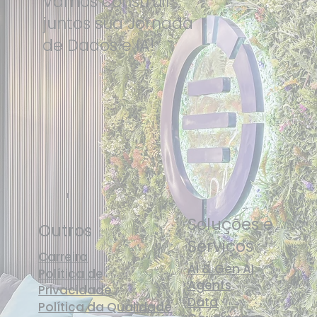
Vamos construir
juntos sua Jornada
de Dados e IA!
Soluções e
Outros
Serviços
Carreira
AI & Gen AI
Política de
Agents
Privacidade
Data
Política da Qualidade