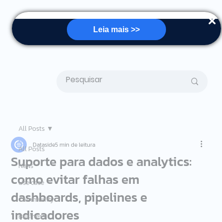
Leia mais >>
All Posts
Dataside
5 min de leitura
All Posts
Suporte para dados e analytics:
News
como evitar falhas em
Use case
dashboards, pipelines e
Community
indicadores
Business