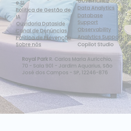
Governance
e SI
Data Analytics
Política de Gestão de
Database
IA
Support
Ouvidoria Dataside
Observability
Canal de Denúncias
Analytics Support
Política de Prevenção
Sobre nós
Copilot Studio
Royal Park
R. Carlos Maria Auricchio,
70 - Sala 901 - Jardim Aquarius, São
José dos Campos - SP, 12246-876