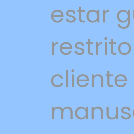
estar 
restrit
cliente
manuse