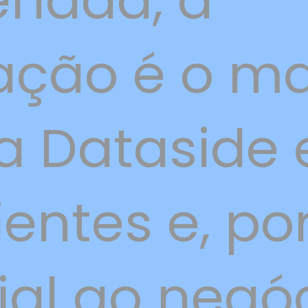
nada, a
ação é o ma
a Dataside 
ientes e, por
al ao negóc