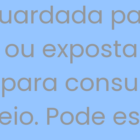
guardada pa
o ou expost
 para consu
io. Pode es