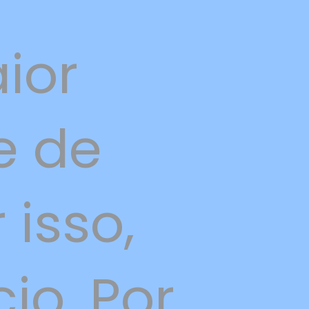
ior
e de
 isso,
io. Por