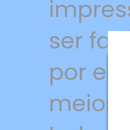
impress
ser fal
por e-m
meios e