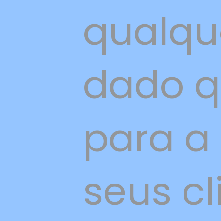
qualqu
dado q
para a
seus cl