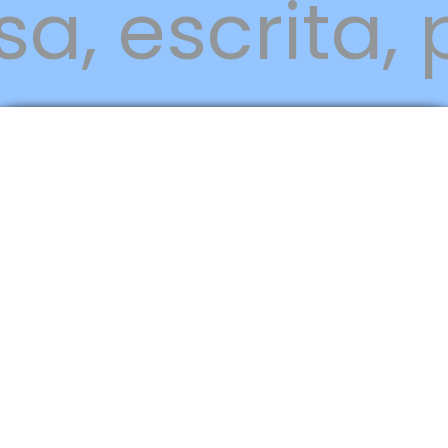
a, escrita,
ada, transmi
ails ou out
letrônicos.