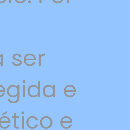
 ser
egida e
ético e