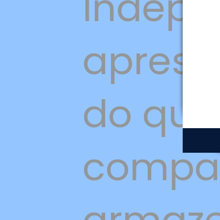
Indepe
aprese
do qua
compar