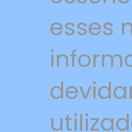
esses m
inform
devida
utiliza