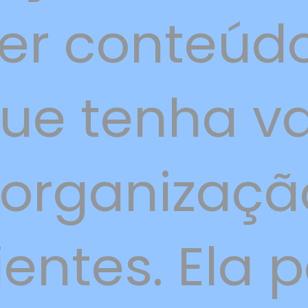
er conteúd
ue tenha va
 organizaçã
ientes. Ela 