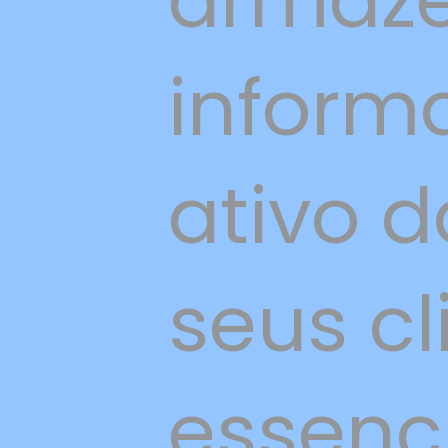
armaze
inform
ativo d
seus cl
essenci