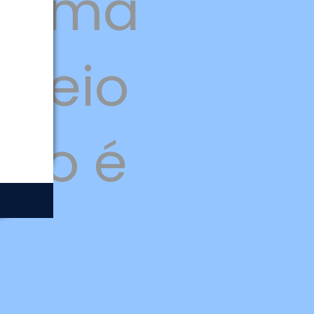
forma
 meio
ção é