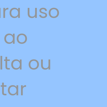
ra uso
a ao
lta ou
tar