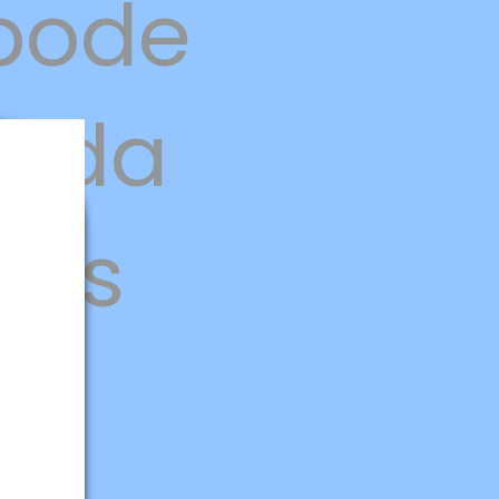
 pode
tida
ros