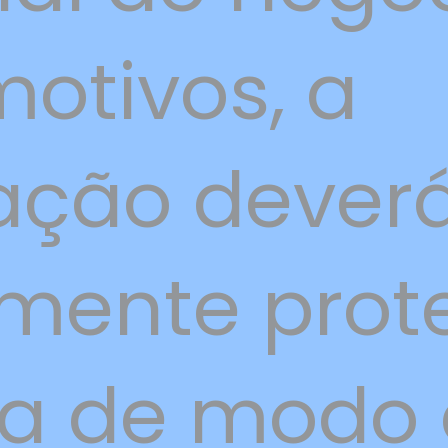
otivos, a
ação deverá
mente prot
da de modo 