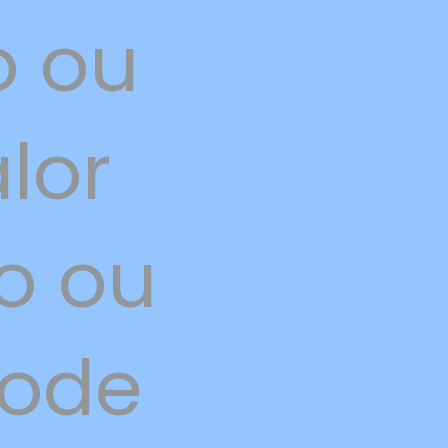
o ou
lor
o ou
pode