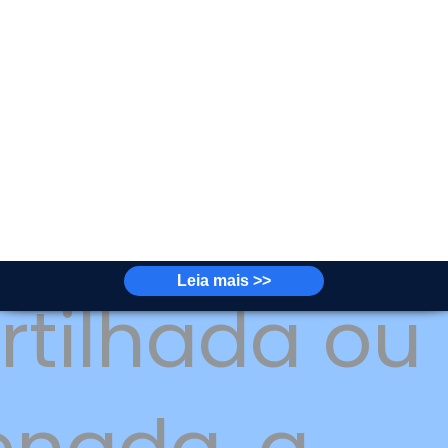
ndente da 
ntada ou o
l a informa
Leia mais >>
tilhada ou