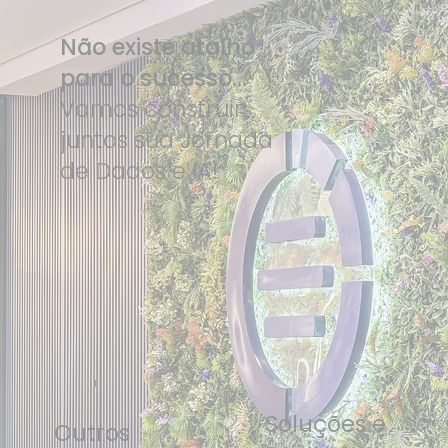
Não existe atalho
para o sucesso...
Vamos construir
juntos sua Jornada
de Dados e IA!