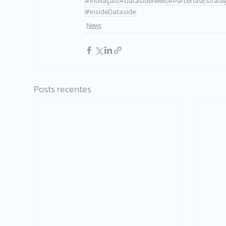
#Inovação
#DatasideNews
#ParceriasEstraté
#InsideDataside
News
Posts recentes