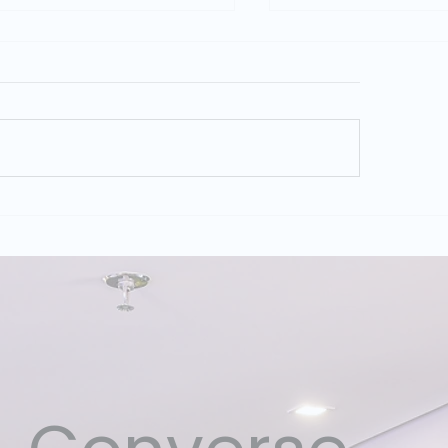
 Provider Lens Databricks
GPT-5.6 SOL, TERR
il 2026: Dataside é líder
o que muda para a
 dois quadrantes
empresas com o n
liados
lançamento da Op