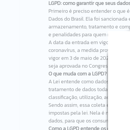
LGPD: como garantir que seus dados
Primeiro é preciso entender o que é 
Dados do Brasil. Ela foi sancionada
armazenamento, tratamento e compa
e penalidades para quem não a cump
A data da entrada em vigor da LGPD 
coronavírus, a medida provisória 9
vigor em 3 de maio de 2021. Apesar 
seja aprovada no Congresso Naciona
O que muda com a LGPD?
A Lei entende como dados pessoais 
tratamento de dados toda operação
classificação, utilização, acesso, a
Sendo assim, essa coleta e process
impostas pela lei. Nela é necessári
dados, para que os consumidores es
Como a LGPD entende os envolvido