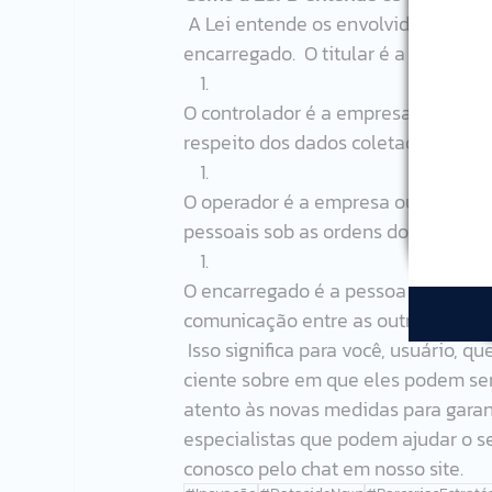
 A Lei entende os envolvidos em quatro maneiras: o titular, o controlador, o operador e o 
encarregado.  O titular é a pessoa f
O controlador é a empresa ou pessoa
respeito dos dados coletados.
O operador é a empresa ou pessoa f
pessoais sob as ordens do controlad
O encarregado é a pessoa física que
comunicação entre as outras partes
 Isso significa para você, usuário, que ao baixar uma App e fornecer seus dados, deve estar 
ciente sobre em que eles podem ser u
atento às novas medidas para garan
especialistas que podem ajudar o se
conosco pelo chat em nosso site. 