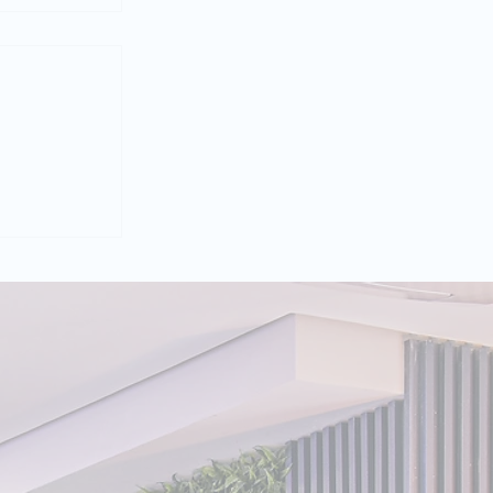
A E LUNA:
s
ovo
enAI