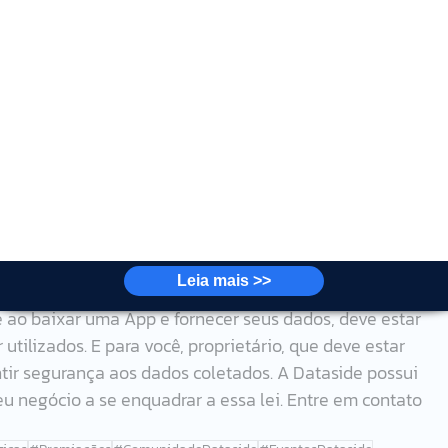
ísica, a quem se referem e fornecem os dados pessoais.  
 física que coleta os dados pessoais e toma decisões a 
ísica que faz o tratamento e o processamento dos dados 
or.
 foi indicada pelo controlador e atua como o canal de 
Leia mais >>
.
tilizados. E para você, proprietário, que deve estar 
tir segurança aos dados coletados. A Dataside possui 
u negócio a se enquadrar a essa lei. Entre em contato 