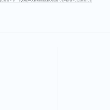
gicas
#Premiações
#ComunidadeDataside
#EventosDataside