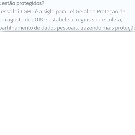
 estão protegidos?
essa lei. LGPD é a sigla para Lei Geral de Proteção de 
 em agosto de 2018 e estabelece regras sobre coleta, 
rtilhamento de dados pessoais, trazendo mais proteçã
rir.  
no Brasil ainda não foi definida, mas em decorrência ao 
59/2020 define que a lei de proteção de dados entrará em
disso, o prazo será efetivado caso a medida provisória 
l. 
qualquer informação que esteja relacionada à pessoa, e
 que é realizada com os dados pessoais, como 
rmazenamento e outros.  
amento de dados deve atentar-se às bases legais que são
a a obtenção do consentimento explícito pelo titular dos 
colham usar ou não os dados obtidos.  
s?