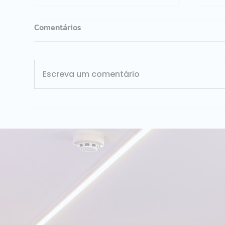
Comentários
Escreva um comentário
Redução de custos
ISG
operacionais: como dados
Bras
ajudam a eliminar
nos
desperdícios e aumentar a
ava
eficiência