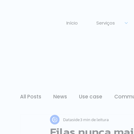
Início
Serviços
All Posts
News
Use case
Commu
Dataside
3 min de leitura
Filas nunca ma