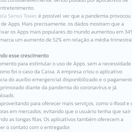
ntretenimento.  
ela Senso Tower
, é possível ver que a pandemia provocou
e Apps. Mais precisamente, os dados mostram que a 
aixar os Apps mais populares do mundo aumentou em 34
o marca um aumento de 52% em relação a média trimestral
ndo esse crescimento
mento para estimular o uso de Apps, sem a necessidade
como foi o caso da Caixa. A empresa criou o aplicativo 
ncia do auxílio emergencial disponibilizado e o pagament
 aprimorado diante da pandemia do coronavírus e já 
oads.  
proveitando para oferecer mais serviços, como o Ifood e 
ras em mercados, evitando que o usuário tenha que sair
do as longas filas. Os aplicativos também oferecem a 
r o contato com o entregador.  