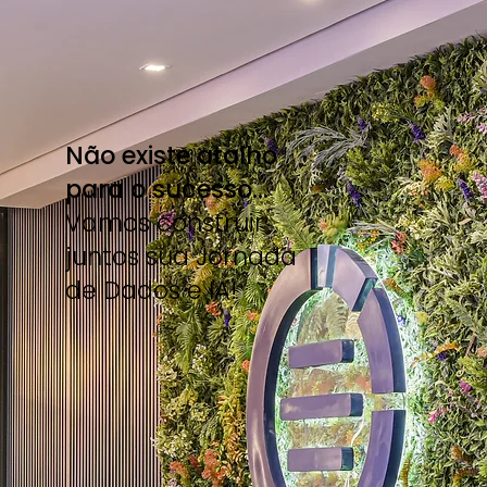
Não existe atalho
para o sucesso...
Vamos construir
juntos sua Jornada
de Dados e IA!