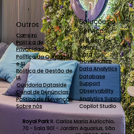
Soluções e
Outros
Serviços
Carreira
AI & Gen AI
Política de
Agents
Privacidade
Data
Política da Qualidade
Governance
e SI
Data Analytics
Política de Gestão de
Database
IA
Support
Ouvidoria Dataside
Observability
Canal de Denúncias
Analytics Support
Política de Prevenção
Sobre nós
Copilot Studio
Royal Park
R. Carlos Maria Auricchio,
70 - Sala 901 - Jardim Aquarius, São