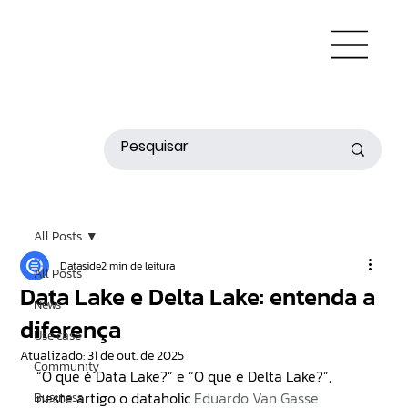
All Posts
Dataside
2 min de leitura
All Posts
Data Lake e Delta Lake: entenda a
News
diferença
Use case
Atualizado:
31 de out. de 2025
Community
“O que é Data Lake?” e “O que é Delta Lake?”, 
neste artigo o dataholic 
Eduardo Van Gasse
Business