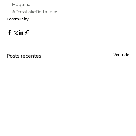
Máquina
.
#DataLakeDeltaLake
Community
Posts recentes
Ver tudo