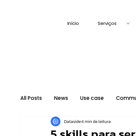
Início
Serviços
All Posts
News
Use case
Commu
Dataside
4 min de leitura
5 skills para s