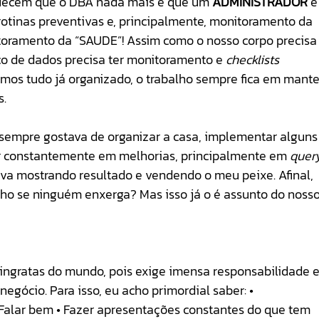
squecem que o DBA nada mais é que um 
ADMINISTRADOR
 e
rotinas preventivas e, principalmente, monitoramento da 
toramento da “SAUDE”! Assim como o nosso corpo precisa
o de dados precisa ter monitoramento e 
checklists
emos tudo já organizado, o trabalho sempre fica em mante
s.
sempre gostava de organizar a casa, implementar alguns
ar constantemente em melhorias, principalmente em 
quer
ava mostrando resultado e vendendo o meu peixe. Afinal, 
ho se ninguém enxerga? Mas isso já o é assunto do nosso
ingratas do mundo, pois exige imensa responsabilidade e
 negócio. Para isso, eu acho primordial saber: • 
 Falar bem • Fazer apresentações constantes do que tem 