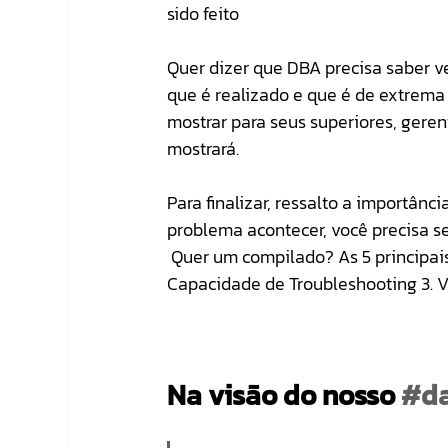
sido feito
Quer dizer que DBA precisa saber ve
que é realizado e que é de extrema
mostrar para seus superiores, gerent
mostrará. 
Para finalizar, ressalto a importân
problema acontecer, você precisa s
 Quer um compilado? As 5 principais skills para ser um bom DBA são: 1. Conheça o produto 2. 
Capacidade de Troubleshooting 3. Vi
Na visão do nosso 
#da