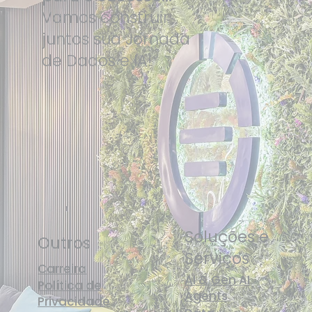
Vamos construir
juntos sua Jornada
de Dados e IA!
Soluções e
Outros
Serviços
Carreira
AI & Gen AI
Política de
Agents
Privacidade