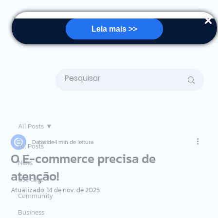
Leia mais >>
All Posts
Dataside
4 min de leitura
All Posts
O E-commerce precisa de
News
atenção!
Use case
Atualizado:
14 de nov. de 2025
Community
Business