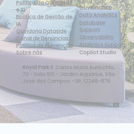
Data
Política da Qualidade
Governance
e SI
Data Analytics
Política de Gestão de
Database
IA
Support
Ouvidoria Dataside
Observability
Canal de Denúncias
Analytics Support
Política de Prevenção
Sobre nós
Copilot Studio
Royal Park
R. Carlos Maria Auricchio,
70 - Sala 901 - Jardim Aquarius, São
José dos Campos - SP, 12246-876