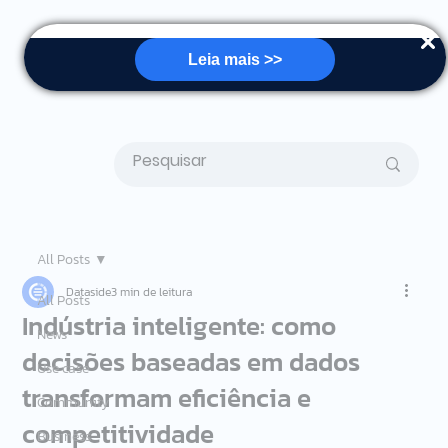
Leia mais >>
All Posts
Dataside
3 min de leitura
All Posts
Indústria inteligente: como
News
decisões baseadas em dados
Use case
transformam eficiência e
Community
competitividade
Business