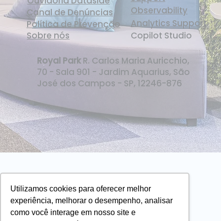
Ouvidoria Dataside
Observability
Canal de Denúncias
Analytics Support
Política de Prevenção
Sobre nós
Copilot Studio
Royal Park
R. Carlos Maria Auricchio,
70 - Sala 901 - Jardim Aquarius, São
José dos Campos - SP, 12246-876
Utilizamos cookies para oferecer melhor
experiência, melhorar o desempenho, analisar
como você interage em nosso site e