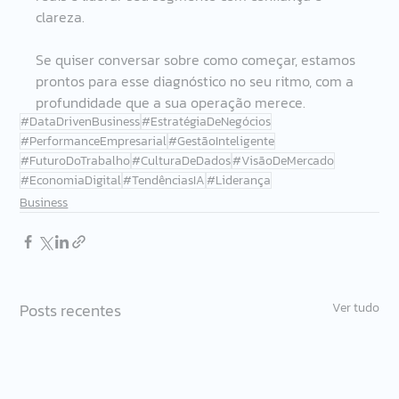
clareza. 
Se quiser conversar sobre como começar, estamos 
prontos para esse diagnóstico no seu ritmo, com a 
profundidade que a sua operação merece. 
#DataDrivenBusiness
#EstratégiaDeNegócios
#PerformanceEmpresarial
#GestãoInteligente
#FuturoDoTrabalho
#CulturaDeDados
#VisãoDeMercado
#EconomiaDigital
#TendênciasIA
#Liderança
Business
Posts recentes
Ver tudo