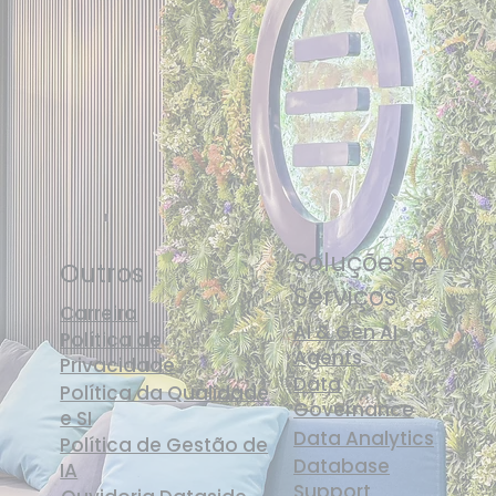
Soluções e
Outros
Serviços
Carreira
AI & Gen AI
Política de
Agents
Privacidade
Data
Política da Qualidade
Governance
e SI
Data Analytics
Política de Gestão de
Database
IA
Support