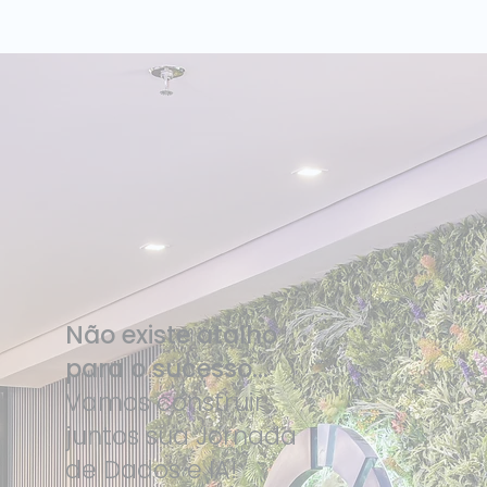
Liderança estratégica e humana: a visão
de Letícia Carvalho Amante
Não existe atalho
para o sucesso...
Vamos construir
juntos sua Jornada
de Dados e IA!