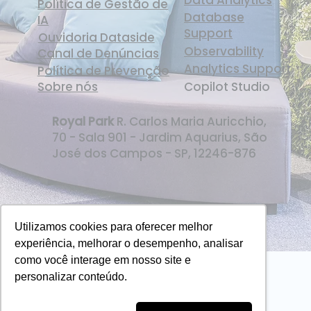
Data Analytics
Política de Gestão de
Database
IA
Support
Ouvidoria Dataside
Observability
Canal de Denúncias
Analytics Support
Política de Prevenção
Sobre nós
Copilot Studio
Royal Park
R. Carlos Maria Auricchio,
70 - Sala 901 - Jardim Aquarius, São
José dos Campos - SP, 12246-876
Utilizamos cookies para oferecer melhor
experiência, melhorar o desempenho, analisar
como você interage em nosso site e
personalizar conteúdo.