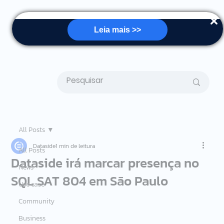
Leia mais >>
All Posts
Dataside
1 min de leitura
All Posts
Dataside irá marcar presença no
News
SQL SAT 804 em São Paulo
Use case
Community
Business