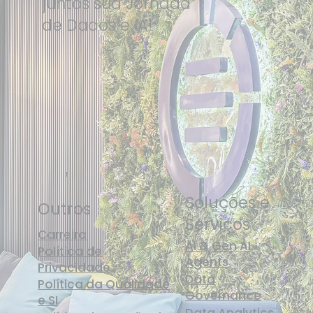
juntos sua Jornada
de Dados e IA!
Soluções e
Outros
Serviços
Carreira
AI & Gen AI
Política de
Agents
Privacidade
Data
Política da Qualidade
Governance
e SI