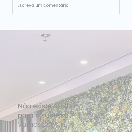
Escreva um comentário
ISG Provider Lens Databricks Brasil 2026:
Dataside é líder nos dois quadrantes
avaliados
Não existe atalho
para o sucesso...
Vamos construir