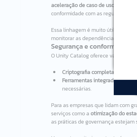
aceleração de caso de uso
 e 
enterp
conformidade com as regulamentaç
Essa linhagem é muito útil para que
monitorar as dependências dos dad
Segurança e conformidade
O Unity Catalog oferece várias cam
Criptografia completa
 dos dado
Ferramentas integradas de co
necessárias.
Para as empresas que lidam com gra
serviços como a 
otimização do esta
as práticas de governança estejam 