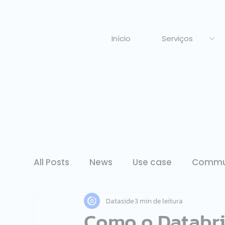
Início
Serviços
All Posts
News
Use case
Commu
Dataside
3 min de leitura
Como o Databri