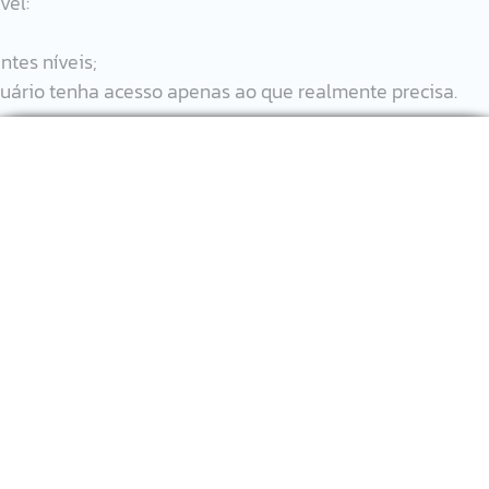
vel:
ntes níveis;
suário tenha acesso apenas ao que realmente precisa.
s na fase de 
migração
, tanto para garantir que os dados 
quanto para aplicar as 
melhores práticas de arquitetura
 e
eno da solução. 
rear toda a 
linhagem dos dados
, ou seja, você pode ver d
transformados e onde estão sendo usados.
ndo o rastreamento contínuo de todas as movimentações 
os ou problemas com a integridade dos dados.
ade e auditoria, áreas cobertas pelos serviços de 