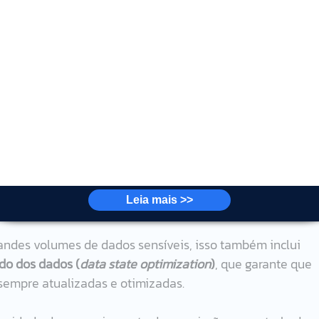
rise readiness
, que preparam a empresa para operar em 
ões.
 se possa rastrear o impacto de alterações de pipelines e
os.
adas de segurança, como:
s, tanto em repouso quanto em trânsito.
nformidade
, que ajudam a atender as regulamentações 
Leia mais >>
ndes volumes de dados sensíveis, isso também inclui 
do dos dados (
data state optimization
)
, que garante que 
sempre atualizadas e otimizadas.