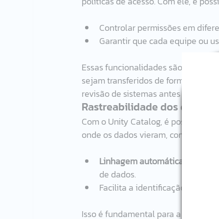
políticas de acesso. Com ele, é possí
Controlar permissões em difere
Garantir que cada equipe ou u
Essas funcionalidades são essenciai
sejam transferidos de forma segura 
revisão de sistemas antes do uso pl
Rastreabilidade dos dados
Com o Unity Catalog, é possível rast
onde os dados vieram, como foram 
Linhagem automática
, efetua
de dados.
Facilita a identificação de err
Isso é fundamental para a conformid