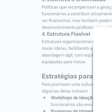
Políticas que recompensam a geraçã
funcionários a contribuir ativamen
ser financeiros, mas também podem 
desenvolvimento profissional ou par
4. Estrutura Flexível
Estruturas organizacionais flexíve
novas ideias, facilitando a imple
abordagem ágil, com equipes multidi
equipadas para inovar.
Estratégias para Prom
Para promover uma cultura de inova
Algumas delas incluem:
Workshops de Ideação:
 Realiza
funcionários são encorajados a
Programas de Intraempreended