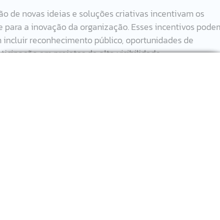
o de novas ideias e soluções criativas incentivam os 
te para a inovação da organização. Esses incentivos pode
incluir reconhecimento público, oportunidades de 
ticipação em projetos de alta visibilidade.
is permitem a experimentação e a adaptação rápida às 
mentação de inovações. Empresas que adotam uma 
sciplinares e processos iterativos, estão mais bem 
over a Inovação
ção, as empresas podem adotar diversas estratégias. 
r sessões regulares de brainstorming onde todos os 
 compartilhar suas ideias.
orismo:
 Incentivar os funcionários a desenvolverem seus