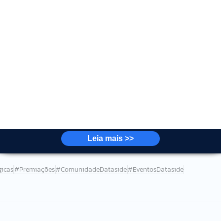
presa.
dotar novas tecnologias que facilitem a inovação, como 
erramentas de análise de dados.
 um passo estratégico essencial para qualquer 
elevante e competitiva. Com liderança visionária, um 
criatividade e estruturas flexíveis, as empresas podem 
o floresce.
s para promover a inovação garante que ela não seja 
Leia mais >>
 prática cotidiana que impulsiona o crescimento e o 
gicas
#Premiações
#ComunidadeDataside
#EventosDataside