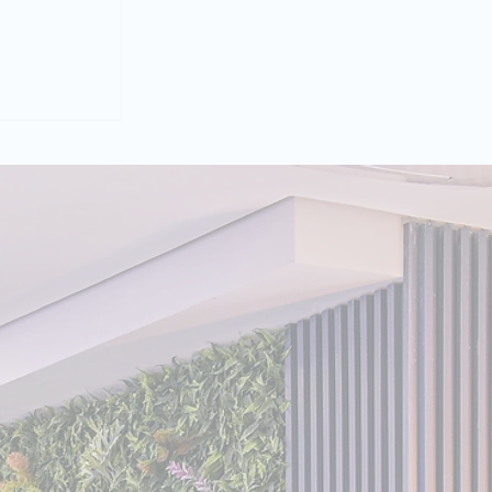
A E LUNA:
s
ovo
enAI