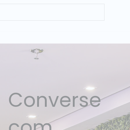
 Provider Lens Databricks
GPT-5.6 SOL, TERR
il 2026: Dataside é líder
o que muda para a
 dois quadrantes
empresas com o n
liados
lançamento da Op
Converse
com