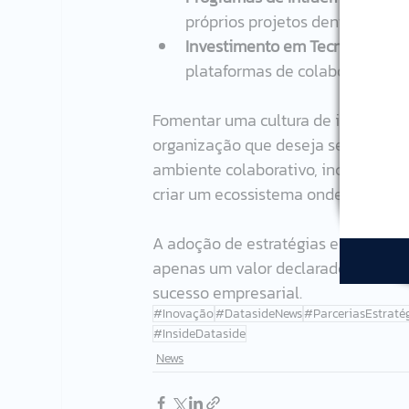
próprios projetos dentro da em
Investimento em Tecnologia:
 A
plataformas de colaboração e f
Fomentar uma cultura de inovação é
organização que deseja se manter r
ambiente colaborativo, incentivo à 
criar um ecossistema onde a inovaçã
A adoção de estratégias específica
apenas um valor declarado, mas uma
sucesso empresarial.
#Inovação
#DatasideNews
#ParceriasEstraté
#InsideDataside
News