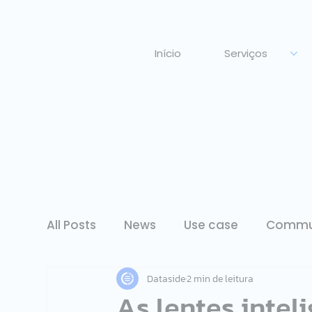
Início
Serviços
All Posts
News
Use case
Commu
Dataside
2 min de leitura
As lentes intel