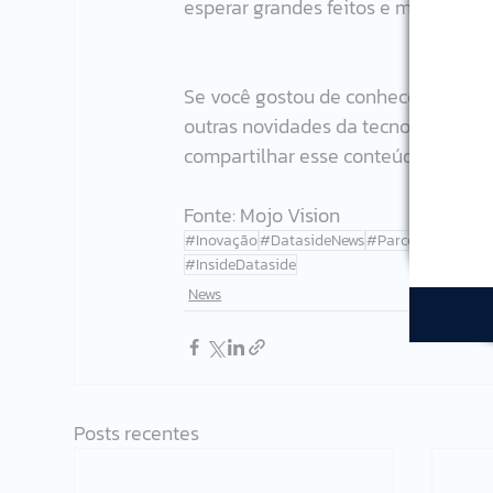
esperar grandes feitos e muito mais
Se você gostou de conhecer as lent
outras novidades da tecnologia aqui
compartilhar esse conteúdo com ma
Fonte: Mojo Vision
#Inovação
#DatasideNews
#ParceriasEstraté
#InsideDataside
News
Posts recentes