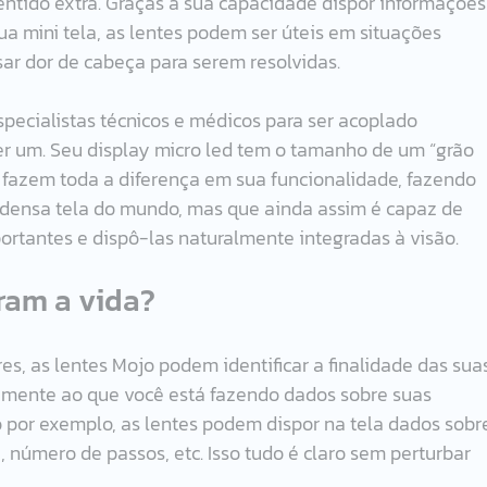
tido extra. Graças a sua capacidade dispor informações
a mini tela, as lentes podem ser úteis em situações 
ar dor de cabeça para serem resolvidas.
specialistas técnicos e médicos para ser acoplado 
r um. Seu display micro led tem o tamanho de um “grão 
s fazem toda a diferença em sua funcionalidade, fazendo 
 densa tela do mundo, mas que ainda assim é capaz de 
ortantes e dispô-las naturalmente integradas à visão.
ram a vida?
es, as lentes Mojo podem identificar a finalidade das sua
eamente ao que você está fazendo dados sobre suas 
o por exemplo, as lentes podem dispor na tela dados sobr
, número de passos, etc. Isso tudo é claro sem perturbar 