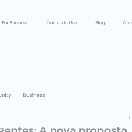
For Business
Casos de Uso
Blog
Carr
nity
Business
igentes: A nova proposta