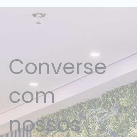
il 2026: Dataside é líder
o que muda para a
 dois quadrantes
empresas com o n
liados
lançamento da Op
Converse
com
nossos