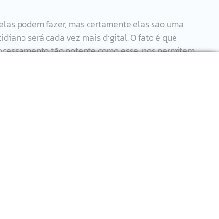
 elas podem fazer, mas certamente elas são uma 
diano será cada vez mais digital. O fato é que 
ocessamento tão potente como esse, nos permitem 
ara pensar sobre possibilidades que podem facilitar ainda
xemplo que as lentes sejam conectadas a um GPS e 
cura por um lugar que nunca visitou antes, indicar 
u qualquer outro artifício digital, seria bem melhor que 
 as saídas certas.
rincipal objetivo das lentes de ajudar pessoas com baixa
visual. Certamente, se para pessoas sem deficiência as 
vida cotidiana, para PcDs ela pode representar o retorno
va e melhor condição de existência. 
idos patenteados pela Samsung e pela Sony, mas nunca 
r alcançar com suas novas lentes. Certamente, podemos 