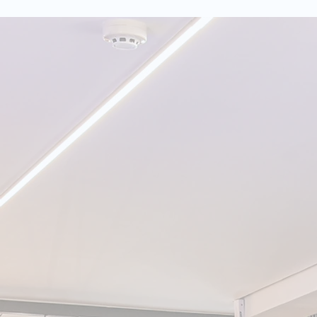
operacionais: como dados
Bras
ajudam a eliminar
nos
desperdícios e aumentar a
ava
eficiência