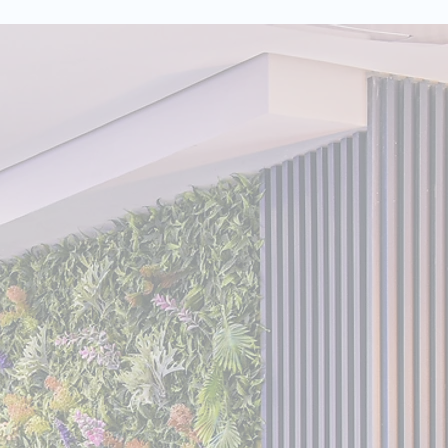
s
ovo
enAI