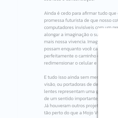
Ainda é cedo para afirmar tudo que
promessa futurista de que nosso coti
computadores invisíveis com um pr
alongar a imaginação o suficiente p
mais nossa vivencia. Imagine por e
possam enquanto você caminha e pro
perfeitamente o caminho com setas o
redimensionar o celular e identificar
E tudo isso ainda sem mencionar o p
visão, ou portadoras de deficiência 
lentes representam uma guinada na 
de um sentido importante, e uma no
Já houveram outros projetos parec
tão perto do que a Mojo Vision que