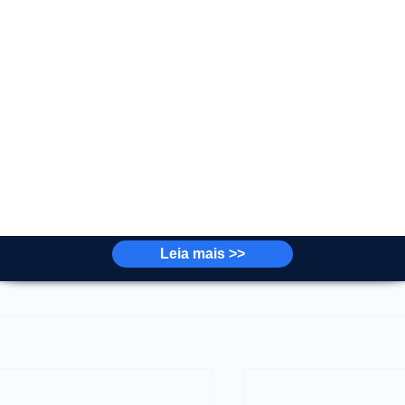
 novidades após sua veiculação oficial.
es, e mal pode esperar para testar uma, conheça também
 no 
blog da Dataside
. Não esquece de comentar e 
is amantes da tecnologia!💙😎
gicas
#Premiações
#ComunidadeDataside
#EventosDataside
Leia mais >>